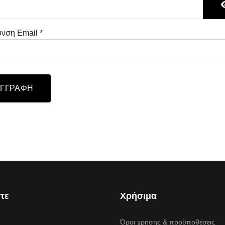
υνση Email
*
ha
*
ΕΓΓΡΑΦΉ
στε
Χρήσιμα
Όροι χρήσης & προϋποθέσεις