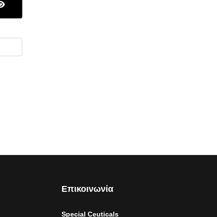
ΕΜΦΆΝΙΣΗ ΚΩΔΙΚΟΎ
Επικοινωνία
Special Ceuticals