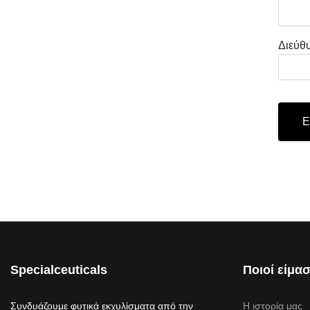
Διεύθ
Captc
Specialceuticals
Ποιοί είμα
Συνδυάζουμε φυτικά εκχυλίσματα από την
Η ιστορία μας