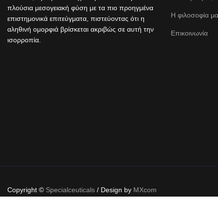
πλούσια μεσογειακή φύση με τα πιο προηγμένα
Η φιλοσοφία μ
επιστημονικά επιτεύγματα, πιστεύοντας ότι η
αληθινή ομορφιά βρίσκεται ακριβώς σε αυτή την
Επικοινωνία
ισορροπία.
Copyright ©
Specialceuticals
/ Design by
MXcom