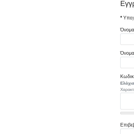
Εγγ
*
Υποχ
Όνομ
Όνομα
Κωδικ
Ελάχισ
Χαρακτ
Επιβε